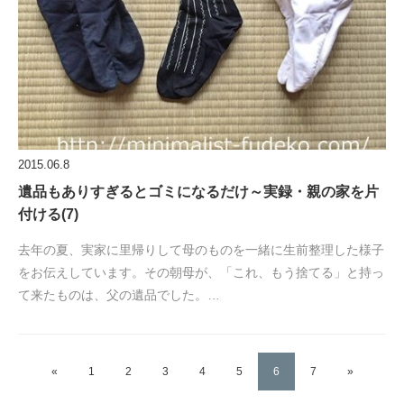
2015.06.8
遺品もありすぎるとゴミになるだけ～実録・親の家を片
付ける(7)
去年の夏、実家に里帰りして母のものを一緒に生前整理した様子
をお伝えしています。その朝母が、「これ、もう捨てる」と持っ
て来たものは、父の遺品でした。…
«
1
2
3
4
5
6
7
»