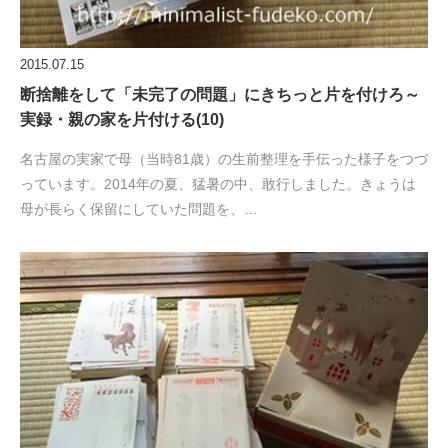
2015.07.15
断捨離をして「未完了の問題」にきちっと片を付けろ～
実録・親の家を片付ける(10)
名古屋の実家で母（当時81歳）の生前整理を手伝った様子をつづ
っています。2014年の夏、猛暑の中、敢行しました。きょうは
母が長らく保留にしていた問題を、…