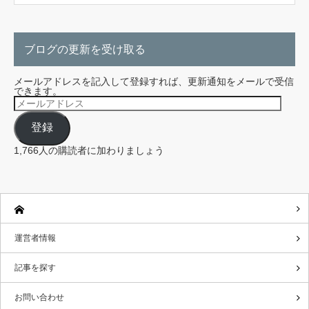
ブログの更新を受け取る
メールアドレスを記入して登録すれば、更新通知をメールで受信
できます。
メ
ー
ル
登録
ア
ド
レ
1,766人の購読者に加わりましょう
ス
運営者情報
記事を探す
お問い合わせ