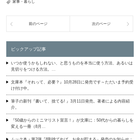
家事・暮らし
前のページ
次のページ
ピックアップ記事
いつか使うかもしれない、と思うものを本当に使う方法、あるいは
見切りをつける方法。…
文庫本『それって、必要？』10月28日に発売です～ただいま予約受
け付け中。
筆子の新刊『書いて、捨てる! 』3月11日発売。著者による内容紹
介。
『50歳からのミニマリスト宣言！』が文庫に：50代からの暮らしを
変える一冊（8月…
ムック本・第2弾『8割捨てれば、お金が貯まる』発売のお知らせ：