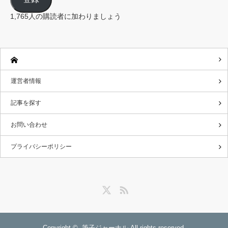
ア
ド
レ
1,765人の購読者に加わりましょう
ス
運営者情報
記事を探す
お問い合わせ
プライバシーポリシー
Twitter
RSS
Copyright ©
筆子ジャーナル
All rights reserved.