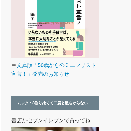
⇒
文庫版「50歳からのミニマリスト
宣言！」発売のお知らせ
ムック：8割り捨てて二度と散らからない
書店かセブンイレブンで買ってね。