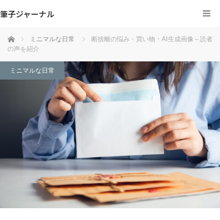
筆子ジャーナル
ホーム
ミニマルな日常
断捨離の悩み・買い物・AI生成画像～読者
の声を紹介
ミニマルな日常