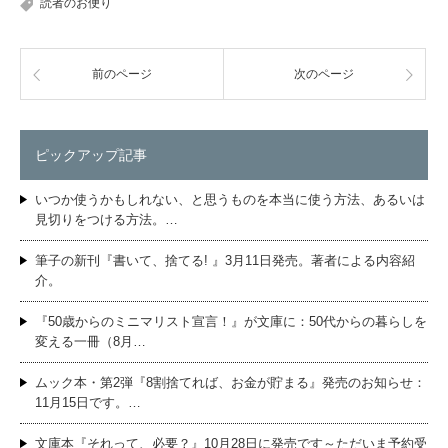
読者のお便り
前のページ
次のページ
ピックアップ記事
いつか使うかもしれない、と思うものを本当に使う方法、あるいは
見切りをつける方法。…
筆子の新刊『書いて、捨てる! 』3月11日発売。著者による内容紹
介。
『50歳からのミニマリスト宣言！』が文庫に：50代からの暮らしを
変える一冊（8月…
ムック本・第2弾『8割捨てれば、お金が貯まる』発売のお知らせ：
11月15日です。…
文庫本『それって、必要？』10月28日に発売です～ただいま予約受