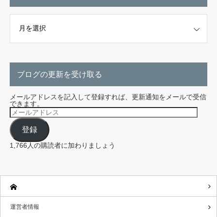
こちらから探せます。
ブログの更新を受け取る
メールアドレスを記入して登録すれば、更新通知をメールで受信
できます。
メ
ー
ル
登録
ア
ド
レ
1,766人の購読者に加わりましょう
ス
運営者情報