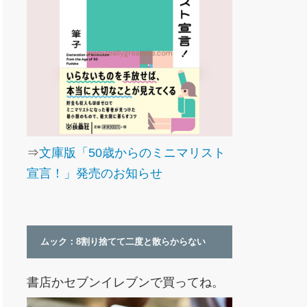
⇒
文庫版「50歳からのミニマリスト
宣言！」発売のお知らせ
ムック：8割り捨てて二度と散らからない
書店かセブンイレブンで買ってね。