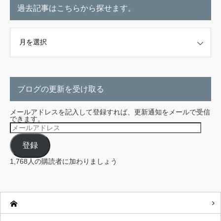
過去記事はこちらから探せます。
こちらから探せます。
ブログの更新を受け取る
メールアドレスを記入して登録すれば、更新通知をメールで受信
できます。
メ
ー
ル
登録
ア
ド
レ
1,768人の購読者に加わりましょう
ス