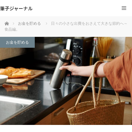
筆子ジャーナル
ホーム
お金を貯める
日々の小さな出費をおさえて大きな節約へ～
食品編。
お金を貯める