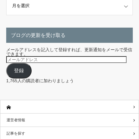
ブログの更新を受け取る
メールアドレスを記入して登録すれば、更新通知をメールで受信
できます。
メ
ー
ル
登録
ア
ド
レ
1,765人の購読者に加わりましょう
ス
運営者情報
記事を探す