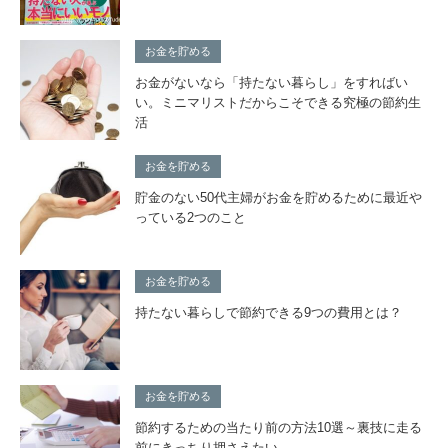
お金を貯める
お金がないなら「持たない暮らし」をすればい
い。ミニマリストだからこそできる究極の節約生
活
お金を貯める
貯金のない50代主婦がお金を貯めるために最近や
っている2つのこと
お金を貯める
持たない暮らしで節約できる9つの費用とは？
お金を貯める
節約するための当たり前の方法10選～裏技に走る
前にきっちり押さえたい。