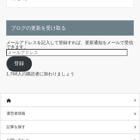
ブログの更新を受け取る
メールアドレスを記入して登録すれば、更新通知をメールで受信
できます。
メ
ー
ル
登録
ア
ド
レ
1,768人の購読者に加わりましょう
ス
運営者情報
記事を探す