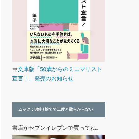
⇒
文庫版「50歳からのミニマリスト
宣言！」発売のお知らせ
ムック：8割り捨てて二度と散らからない
書店かセブンイレブンで買ってね。