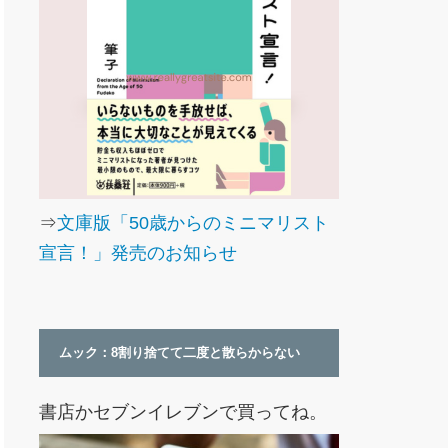
⇒
文庫版「50歳からのミニマリスト
宣言！」発売のお知らせ
ムック：8割り捨てて二度と散らからない
書店かセブンイレブンで買ってね。