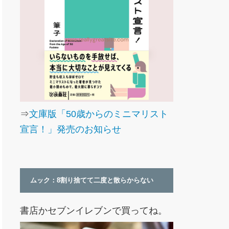
⇒
文庫版「50歳からのミニマリスト
宣言！」発売のお知らせ
ムック：8割り捨てて二度と散らからない
書店かセブンイレブンで買ってね。