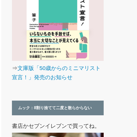
⇒
文庫版「50歳からのミニマリスト
宣言！」発売のお知らせ
ムック：8割り捨てて二度と散らからない
書店かセブンイレブンで買ってね。