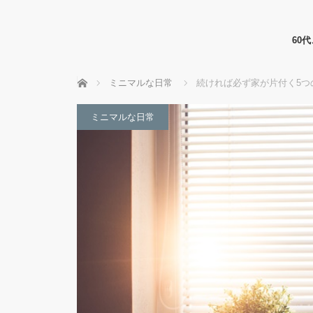
60
ホーム
ミニマルな日常
続ければ必ず家が片付く5つ
ミニマルな日常