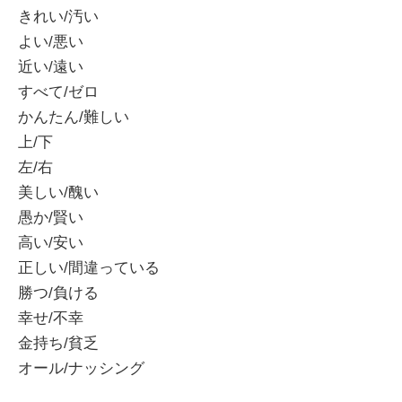
きれい/汚い
よい/悪い
近い/遠い
すべて/ゼロ
かんたん/難しい
上/下
左/右
美しい/醜い
愚か/賢い
高い/安い
正しい/間違っている
勝つ/負ける
幸せ/不幸
金持ち/貧乏
オール/ナッシング