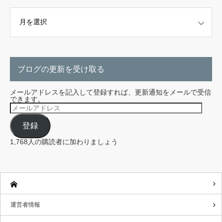
こちらから探せます。
ブログの更新を受け取る
メールアドレスを記入して登録すれば、更新通知をメールで受信
できます。
メ
ー
ル
登録
ア
ド
レ
1,768人の購読者に加わりましょう
ス
運営者情報