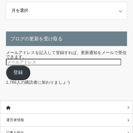
こちらから探せます。
ブログの更新を受け取る
メールアドレスを記入して登録すれば、更新通知をメールで受信
できます。
メ
ー
ル
登録
ア
ド
レ
1,766人の購読者に加わりましょう
ス
運営者情報
記事を探す