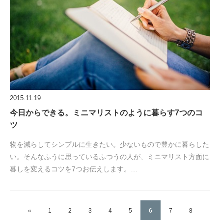
2015.11.19
今日からできる。ミニマリストのように暮らす7つのコ
ツ
物を減らしてシンプルに生きたい。少ないもので豊かに暮らした
い。そんなふうに思っているふつうの人が、ミニマリスト方面に
暮しを変えるコツを7つお伝えします。…
«
1
2
3
4
5
6
7
8