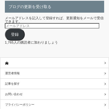
ブログの更新を受け取る
メールアドレスを記入して登録すれば、更新通知をメールで受信
できます。
メ
ー
ル
登録
ア
ド
レ
1,765人の購読者に加わりましょう
ス
運営者情報
記事を探す
お問い合わせ
プライバシーポリシー