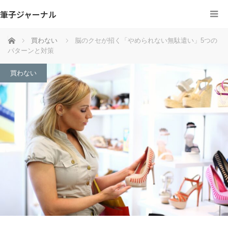
筆子ジャーナル
ホーム
買わない
脳のクセが招く「やめられない無駄遣い」5つの
パターンと対策
買わない