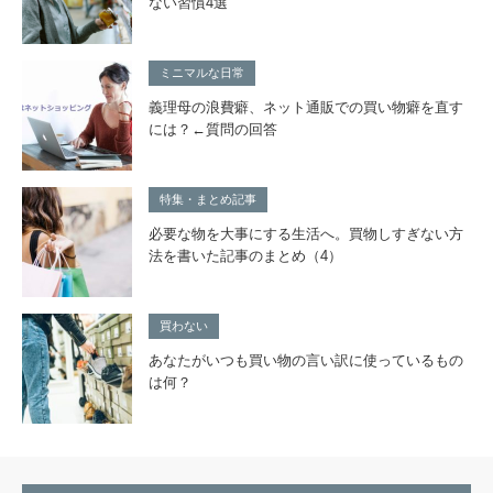
ない習慣4選
ミニマルな日常
義理母の浪費癖、ネット通販での買い物癖を直す
には？←質問の回答
特集・まとめ記事
必要な物を大事にする生活へ。買物しすぎない方
法を書いた記事のまとめ（4）
買わない
あなたがいつも買い物の言い訳に使っているもの
は何？