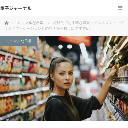
筆子ジャーナル
ホーム
ミニマルな日常
短絡的でお手軽な満足（インスタント・グ
ラティフィケーション）のワナから抜け出すすすめ。
ミニマルな日常