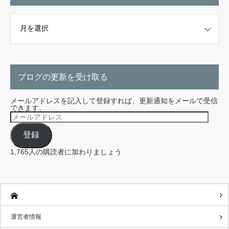
こちらから探せます。
ブログの更新を受け取る
メールアドレスを記入して登録すれば、更新通知をメールで受信
できます。
メ
ー
ル
登録
ア
ド
レ
1,765人の購読者に加わりましょう
ス
運営者情報