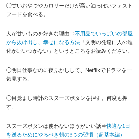
◯甘いおやつやカロリーだけが高い油っぽいファスト
フードを食べる。
人が甘いものを好きな理由⇒
不用品でいっぱいの部屋
から抜け出し、幸せになる方法
「文明の発達に人の進
化が追いつかない」というところをお読みください。
◯明日仕事なのに夜ふかしして、Netflixでドラマを一
気見する。
◯目覚まし時計のスヌーズボタンを押す。何度も押
す。
スヌーズボタンは使わないほうがいい話⇒
快適な1日
を送るためにやるべき朝の3つの習慣（超基本編）