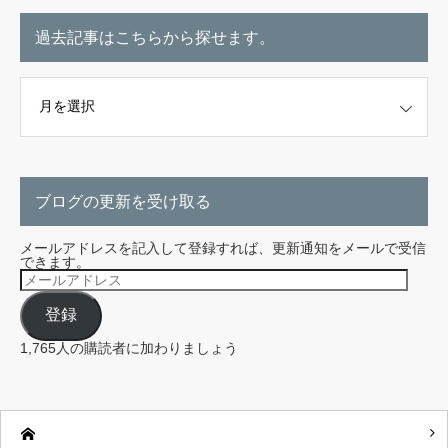
過去記事はこちらから探せます。
こちらから探せます。
ブログの更新を受け取る
メールアドレスを記入して登録すれば、更新通知をメールで受信
できます。
メ
ー
ル
登録
ア
ド
レ
1,765人の購読者に加わりましょう
ス