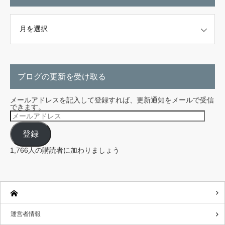
こちらから探せます。
ブログの更新を受け取る
メールアドレスを記入して登録すれば、更新通知をメールで受信
できます。
メ
ー
ル
登録
ア
ド
レ
1,766人の購読者に加わりましょう
ス
運営者情報