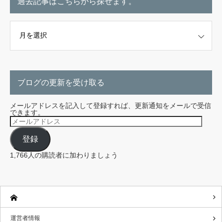
過去記事はこちらから探せます。
こちらから探せます。
ブログの更新を受け取る
メールアドレスを記入して登録すれば、更新通知をメールで受信
できます。
メ
ー
ル
登録
ア
ド
レ
1,766人の購読者に加わりましょう
ス
運営者情報