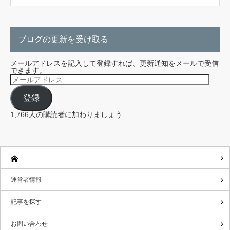
ブログの更新を受け取る
メールアドレスを記入して登録すれば、更新通知をメールで受信
できます。
メ
ー
ル
登録
ア
ド
レ
1,766人の購読者に加わりましょう
ス
運営者情報
記事を探す
お問い合わせ