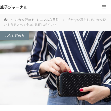
筆子ジャーナル
ホーム
お金を貯める
,
ミニマルな日常
持たない暮らしでお金を使
いすぎる人へ：4つの見直しポイント
お金を貯める