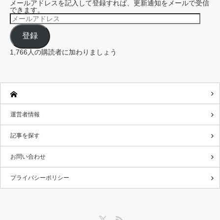
メールアドレスを記入して登録すれば、更新通知をメールで受信
できます。
メ
ー
ル
登録
ア
ド
レ
1,766人の購読者に加わりましょう
ス
運営者情報
記事を探す
お問い合わせ
プライバシーポリシー
Twitter
RSS