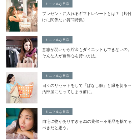
ミニマルな日常
プレゼントに入れるギフトレシートとは？（片付
けに関係ない質問特集）
ミニマルな日常
意志が弱いから貯金もダイエットもできないの。
そんな人が自制心を持つ方法。
ミニマルな日常
日々のリセットをして「ぱなし癖」と縁を切る～
汚部屋になってしまう前に。
ミニマルな日常
自宅に物がありすぎる21の兆候～不用品を捨てる
べきだと思う。