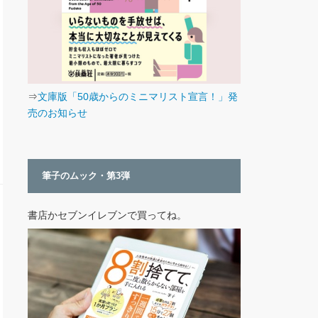
⇒
文庫版「50歳からのミニマリスト宣言！」発
売のお知らせ
筆子のムック・第3弾
書店かセブンイレブンで買ってね。