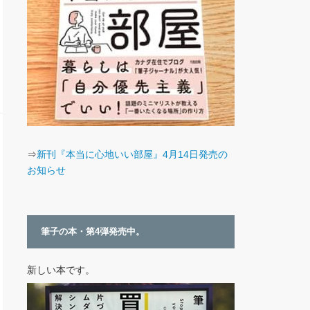
⇒
新刊『本当に心地いい部屋』4月14日発売の
お知らせ
筆子の本・第4弾発売中。
新しい本です。