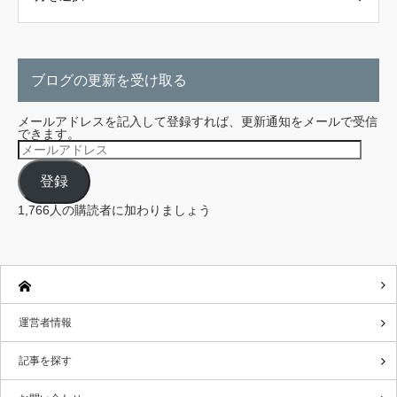
ブログの更新を受け取る
メールアドレスを記入して登録すれば、更新通知をメールで受信
できます。
メ
ー
ル
登録
ア
ド
レ
1,766人の購読者に加わりましょう
ス
運営者情報
記事を探す