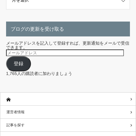
ブログの更新を受け取る
メールアドレスを記入して登録すれば、更新通知をメールで受信
できます。
メ
ー
ル
登録
ア
ド
レ
1,765人の購読者に加わりましょう
ス
運営者情報
記事を探す