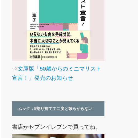
⇒
文庫版「50歳からのミニマリスト
宣言！」発売のお知らせ
ムック：8割り捨てて二度と散らからない
書店かセブンイレブンで買ってね。