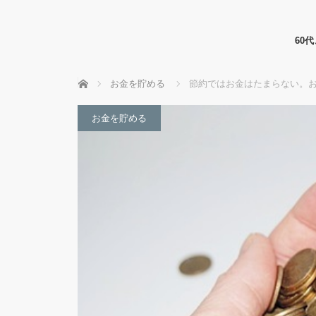
60
ホーム
お金を貯める
節約ではお金はたまらない。お
お金を貯める