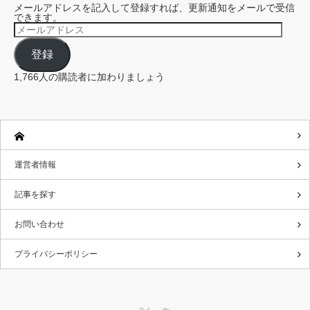
メールアドレスを記入して登録すれば、更新通知をメールで受信
できます。
メ
ー
ル
登録
ア
ド
レ
1,766人の購読者に加わりましょう
ス
運営者情報
記事を探す
お問い合わせ
プライバシーポリシー
Twitter
RSS