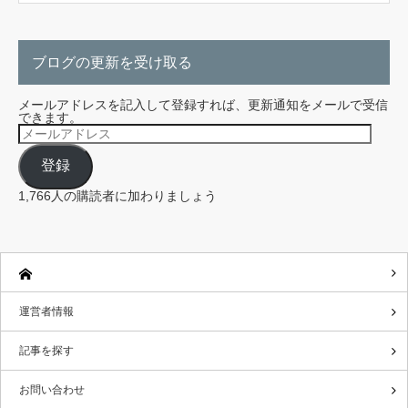
ブログの更新を受け取る
メールアドレスを記入して登録すれば、更新通知をメールで受信
できます。
メ
ー
ル
登録
ア
ド
レ
1,766人の購読者に加わりましょう
ス
運営者情報
記事を探す
お問い合わせ