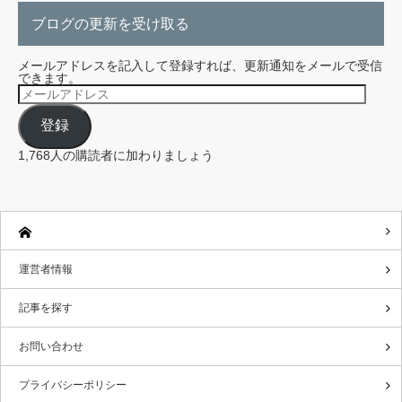
ブログの更新を受け取る
メールアドレスを記入して登録すれば、更新通知をメールで受信
できます。
メ
ー
ル
登録
ア
ド
レ
1,768人の購読者に加わりましょう
ス
運営者情報
記事を探す
お問い合わせ
プライバシーポリシー