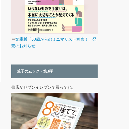
⇒
文庫版「50歳からのミニマリスト宣言！」発
売のお知らせ
筆子のムック・第3弾
書店かセブンイレブンで買ってね。