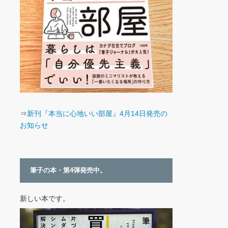
⇒
新刊『本当に心地いい部屋』4月14日発売の
お知らせ
筆子の本・第4弾発売中。
新しい本です。