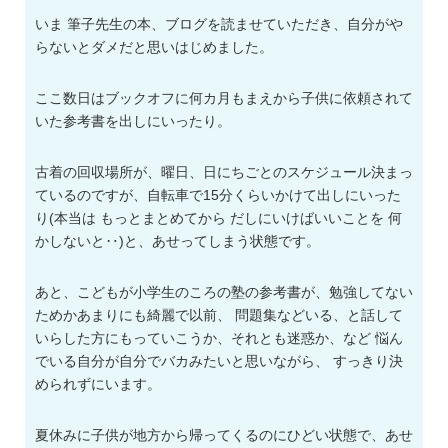
いま 筆子先生の本、ブログを読ませていただき、自分がや
らないとダメだと思いはじめました。
ここ数日はブックオフに何カ月もまえから子供に依頼されて
いた参考書を出しにいったり。
古着の回収場所が、曜日、日にちごとのスケジュール決まっ
ているのですが、自転車で15分くらいかけて出しにいった
り(本当は もっとまとめてから だしにいけばいいことを 何
かしないと‥)と、あせってしまう状態です。
あと、こどもが小学生のころの塾の参考書が、勉強してない
ためかあまりにも綺麗で以前、 問題集などいる、と話して
いらした方にもっていこうか、それとも迷惑か、など 悩ん
でいる自分が自分でバカみたいと思いながら、 すっきり決
められずにいます。
夏休みに子供が地方から帰ってくるのにひどい状態で、あせ