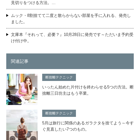
見切りをつける方法。…
ムック・8割捨てて二度と散らからない部屋を手に入れる、発売し
ました。
文庫本『それって、必要？』10月28日に発売です～ただいま予約受
け付け中。
関連記事
断捨離テクニック
いったん始めた片付けを終わらせる5つの方法。断
捨離三日坊主はもう卒業。
断捨離テクニック
5月は旅行に関係のあるガラクタを捨てよう～今す
ぐ見直したい7つのもの。