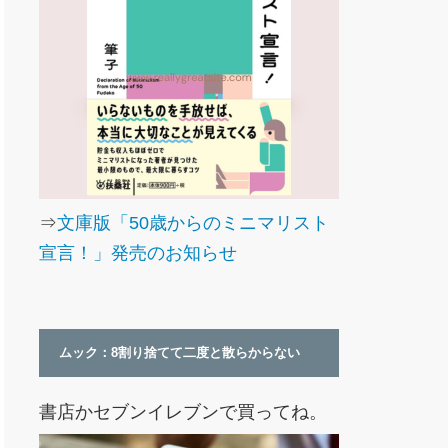
⇒
文庫版「50歳からのミニマリスト
宣言！」発売のお知らせ
ムック：8割り捨てて二度と散らからない
書店かセブンイレブンで買ってね。