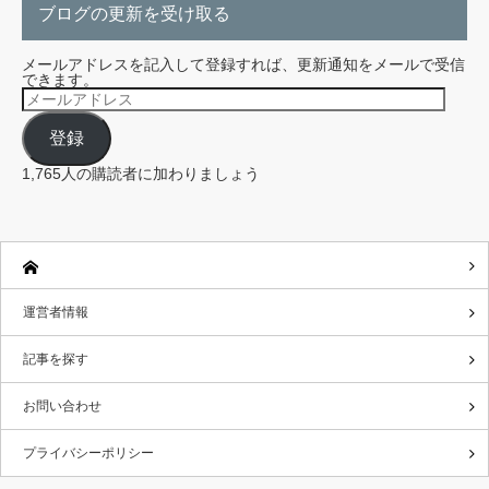
ブログの更新を受け取る
メールアドレスを記入して登録すれば、更新通知をメールで受信
できます。
メ
ー
ル
登録
ア
ド
レ
1,765人の購読者に加わりましょう
ス
運営者情報
記事を探す
お問い合わせ
プライバシーポリシー