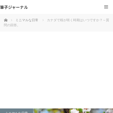
筆子ジャーナル
ホーム
ミニマルな日常
カナダで桜が咲く時期はいつですか？～質
問の回答。