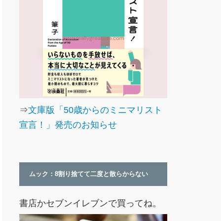
⇒
文庫版「50歳からのミニマリスト
宣言！」発売のお知らせ
ムック：8割り捨てて二度と散らからない
書店かセブンイレブンで買ってね。