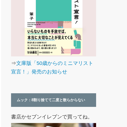
⇒
文庫版「50歳からのミニマリスト
宣言！」発売のお知らせ
ムック：8割り捨てて二度と散らからない
書店かセブンイレブンで買ってね。