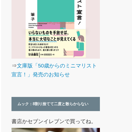
⇒
文庫版「50歳からのミニマリスト
宣言！」発売のお知らせ
ムック：8割り捨てて二度と散らからない
書店かセブンイレブンで買ってね。