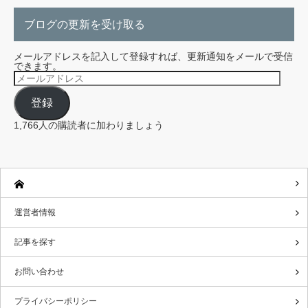
ブログの更新を受け取る
メールアドレスを記入して登録すれば、更新通知をメールで受信
できます。
メ
ー
ル
登録
ア
ド
レ
1,766人の購読者に加わりましょう
ス
運営者情報
記事を探す
お問い合わせ
プライバシーポリシー