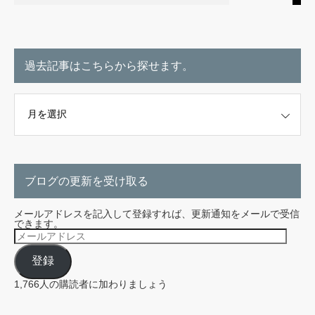
過去記事はこちらから探せます。
こちらから探せます。
ブログの更新を受け取る
メールアドレスを記入して登録すれば、更新通知をメールで受信
できます。
メ
ー
ル
登録
ア
ド
レ
1,766人の購読者に加わりましょう
ス