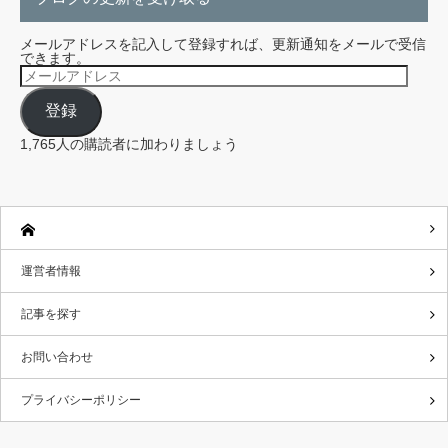
メールアドレスを記入して登録すれば、更新通知をメールで受信
できます。
メ
ー
ル
登録
ア
ド
レ
1,765人の購読者に加わりましょう
ス
運営者情報
記事を探す
お問い合わせ
プライバシーポリシー