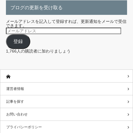
ブログの更新を受け取る
メールアドレスを記入して登録すれば、更新通知をメールで受信
できます。
メ
ー
ル
登録
ア
ド
レ
1,766人の購読者に加わりましょう
ス
運営者情報
記事を探す
お問い合わせ
プライバシーポリシー