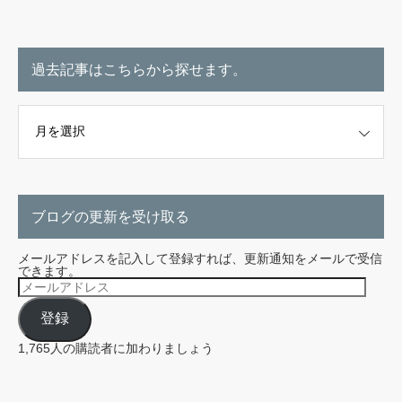
過去記事はこちらから探せます。
こちらから探せます。
ブログの更新を受け取る
メールアドレスを記入して登録すれば、更新通知をメールで受信
できます。
メ
ー
ル
登録
ア
ド
レ
1,765人の購読者に加わりましょう
ス