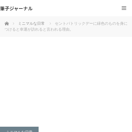
筆子ジャーナル
ホーム
ミニマルな日常
セントパトリックデーに緑色のものを身に
つけると幸運が訪れると言われる理由。