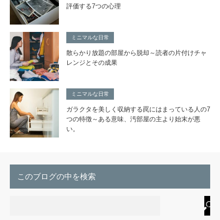
評価する7つの心理
ミニマルな日常
散らかり放題の部屋から脱却～読者の片付けチャ
レンジとその成果
ミニマルな日常
ガラクタを美しく収納する罠にはまっている人の7
つの特徴～ある意味、汚部屋の主より始末が悪
い。
このブログの中を検索