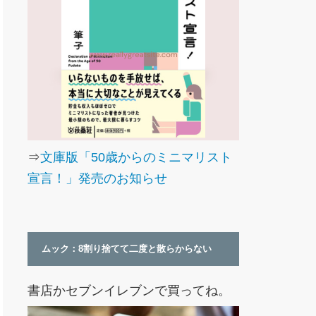
⇒
文庫版「50歳からのミニマリスト
宣言！」発売のお知らせ
ムック：8割り捨てて二度と散らからない
書店かセブンイレブンで買ってね。