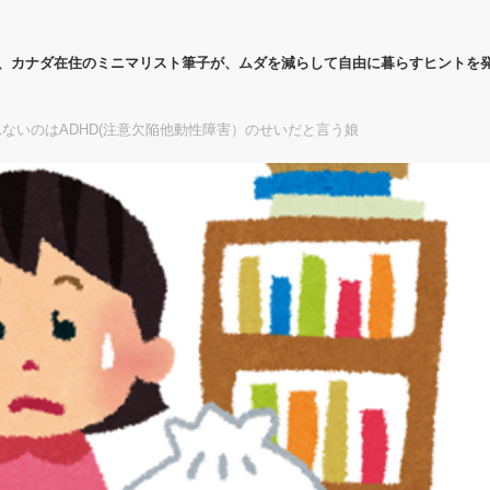
代、カナダ在住のミニマリスト筆子が、ムダを減らして自由に暮らすヒントを
ないのはADHD(注意欠陥他動性障害）のせいだと言う娘