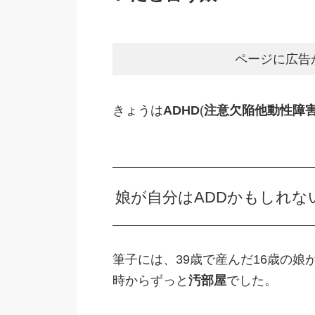
ページに広告
きょうは
ADHD
(
注意欠陥他動性障
娘が自分はADDかもしれな
筆子には、39歳で産んだ16歳の
時からずっと
汚部屋
でした。