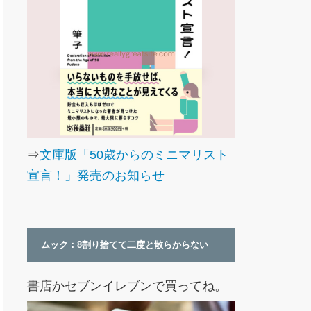
⇒
文庫版「50歳からのミニマリスト
宣言！」発売のお知らせ
ムック：8割り捨てて二度と散らからない
書店かセブンイレブンで買ってね。