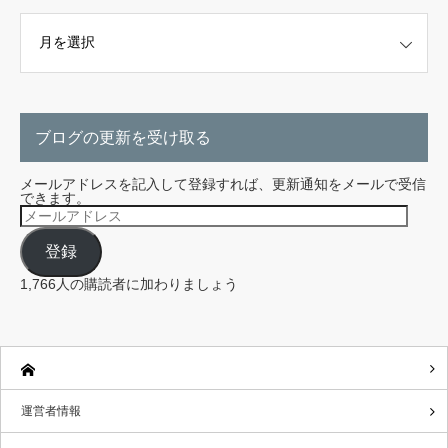
こちらから探せます。
ブログの更新を受け取る
メールアドレスを記入して登録すれば、更新通知をメールで受信
できます。
メ
ー
ル
登録
ア
ド
レ
1,766人の購読者に加わりましょう
ス
運営者情報