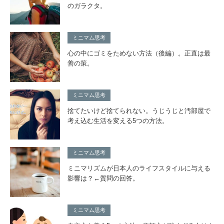
のガラクタ。
ミニマム思考
心の中にゴミをためない方法（後編）。正直は最
善の策。
ミニマム思考
捨てたいけど捨てられない。うじうじと汚部屋で
考え込む生活を変える5つの方法。
ミニマム思考
ミニマリズムが日本人のライフスタイルに与える
影響は？←質問の回答。
ミニマム思考