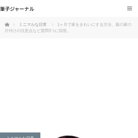
筆子ジャーナル
ホーム
ミニマルな日常
1ヶ月で家をきれいにする方法、親の家の
片付けの注意点など質問3つに回答。